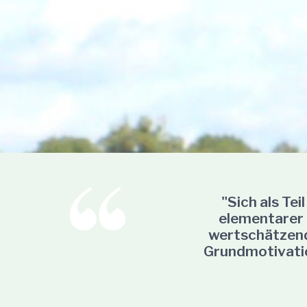
"Sich als Tei
elementarer 
wertschätzend
Grundmotivatio