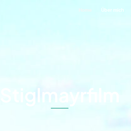
Home
Über mich
Stiglmayrfilm