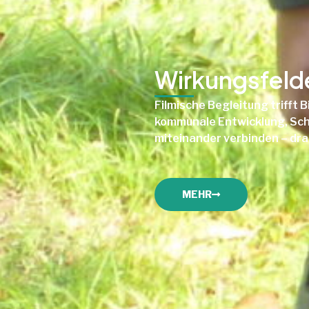
Wirkungsfeld
Filmische Begleitung trifft 
kommunale Entwicklung, Schu
miteinander verbinden – drau
MEHR