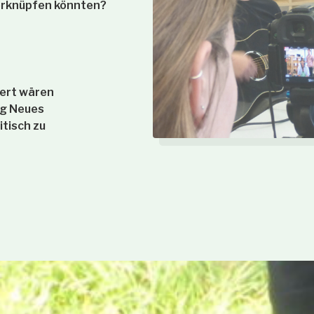
erknüpfen könnten?
iert wären
ig Neues
itisch zu