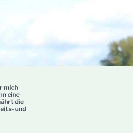
ür mich
nn eine
ährt die
eits- und